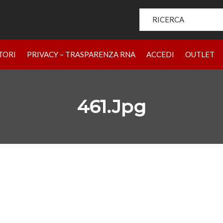
Search for:
HOME
PRODOTTI
CHI SIAMO
BRAND
RIVENDIT
TORI
PRIVACY – TRASPARENZA RNA
ACCEDI
OUTLET
461.jpg