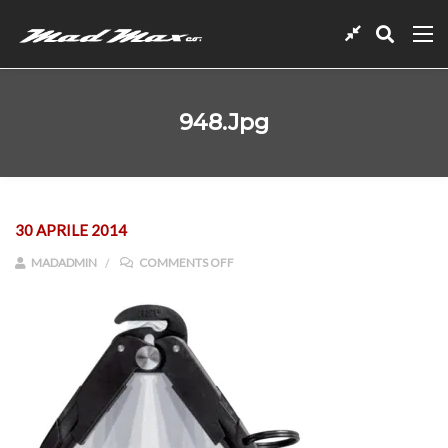
948.jpg
30 APRILE 2014
ON 948.JPG
MADADMIN
COMMENTS OFF