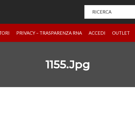
Search for:
HOME
PRODOTTI
CHI SIAMO
BRAND
RIVENDIT
TORI
PRIVACY – TRASPARENZA RNA
ACCEDI
OUTLET
1155.jpg