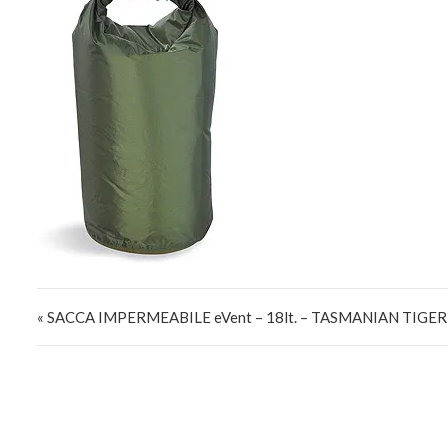
Navigazione articoli
« SACCA IMPERMEABILE eVent – 18lt. – TASMANIAN TIGER