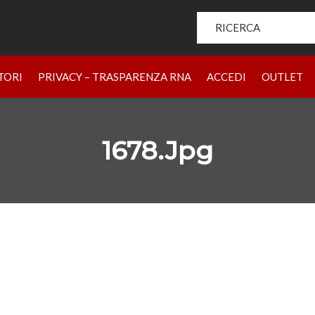
Search for:
HOME
PRODOTTI
CHI SIAMO
BRAND
RIVENDIT
TORI
PRIVACY – TRASPARENZA RNA
ACCEDI
OUTLET
1678.jpg