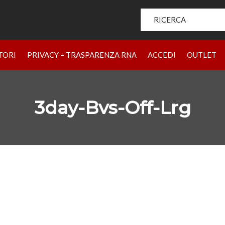
Search for:
HOME
PRODOTTI
CHI SIAMO
BRAND
RIVENDIT
TORI
PRIVACY – TRASPARENZA RNA
ACCEDI
OUTLET
3day-Bvs-Off-Lrg