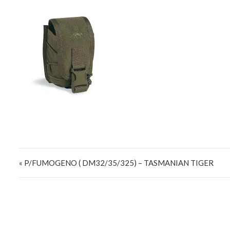
Navigazione articoli
« P/FUMOGENO ( DM32/35/325) – TASMANIAN TIGER