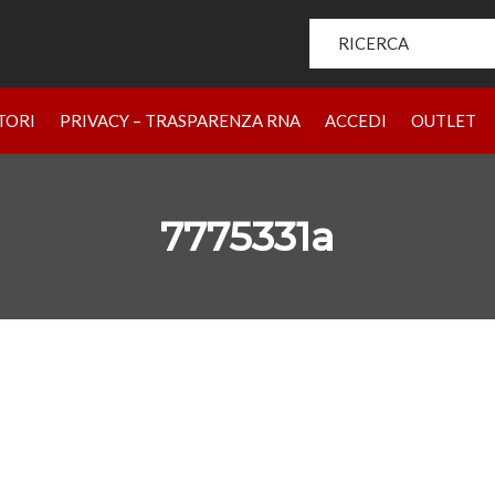
Search for:
HOME
PRODOTTI
CHI SIAMO
BRAND
RIVENDIT
TORI
PRIVACY – TRASPARENZA RNA
ACCEDI
OUTLET
7775331a