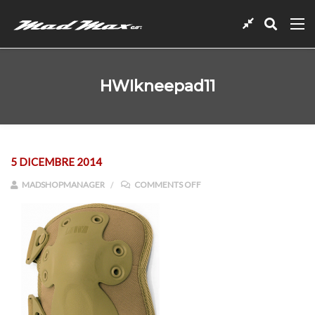
HWIkneepad11
5 DICEMBRE 2014
ON HWIKNEEPAD11
MADSHOPMANAGER
COMMENTS OFF