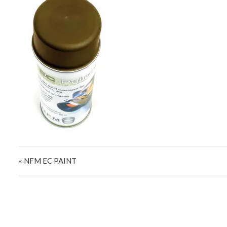
Navigazione articoli
« NFM EC PAINT