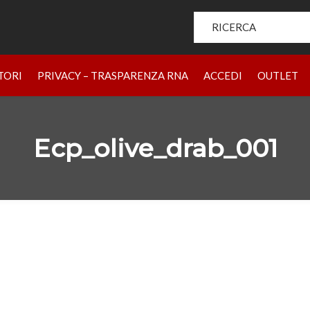
Search for:
HOME
PRODOTTI
CHI SIAMO
BRAND
RIVENDIT
TORI
PRIVACY – TRASPARENZA RNA
ACCEDI
OUTLET
Ecp_olive_drab_001
1