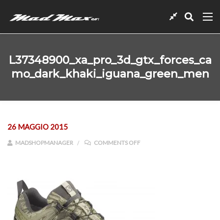
L37348900_xa_pro_3d_gtx_forces_ca
Mo_dark_khaki_iguana_green_men
26 MAGGIO 2015
ON L37348900_XA_PRO_3D
MADSHOPMANAGER
COMMENTS OFF