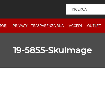
Search for:
HOME
PRODOTTI
CHI SIAMO
BRAND
RIVENDIT
TORI
PRIVACY – TRASPARENZA RNA
ACCEDI
OUTLET
19-5855-SkuImage