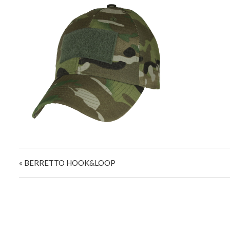
Navigazione articoli
« BERRETTO HOOK&LOOP