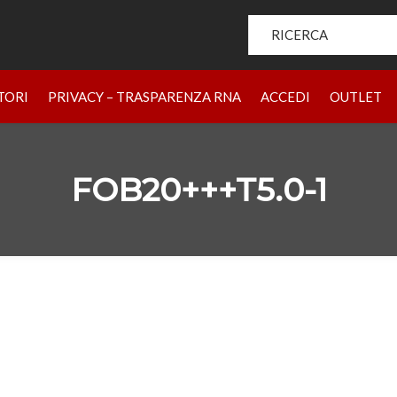
Search for:
HOME
PRODOTTI
CHI SIAMO
BRAND
RIVENDIT
TORI
PRIVACY – TRASPARENZA RNA
ACCEDI
OUTLET
FOB20+++T5.0-1