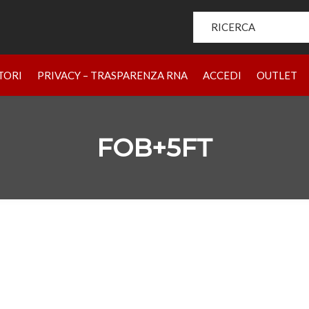
Search for:
HOME
PRODOTTI
CHI SIAMO
BRAND
RIVENDIT
TORI
PRIVACY – TRASPARENZA RNA
ACCEDI
OUTLET
FOB+5FT