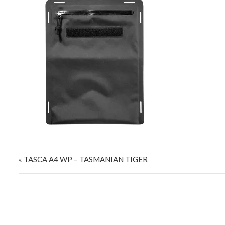
Navigazione articoli
« TASCA A4 WP – TASMANIAN TIGER