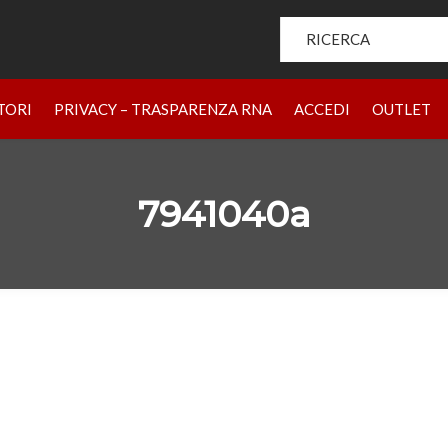
Search for:
HOME
PRODOTTI
CHI SIAMO
BRAND
RIVENDIT
TORI
PRIVACY – TRASPARENZA RNA
ACCEDI
OUTLET
7941040a