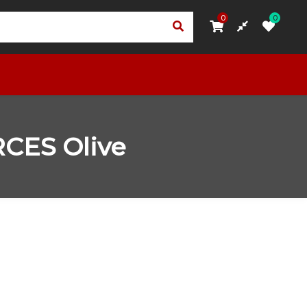
0
0
0
0
ORI
PRIVACY – TRASPARENZA RNA
ACCEDI
OUTLET
CES Olive