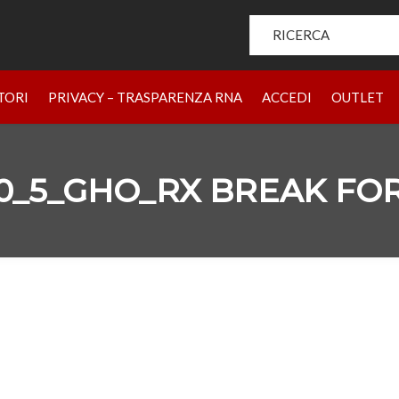
Search for:
HOME
PRODOTTI
CHI SIAMO
BRAND
RIVENDIT
TORI
PRIVACY – TRASPARENZA RNA
ACCEDI
OUTLET
0_5_GHO_RX BREAK FOR
X BREAK FORCES OLIVE