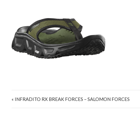
Navigazione articoli
« INFRADITO RX BREAK FORCES – SALOMON FORCES