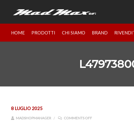
HOME
PRODOTTI
CHI SIAMO
BRAND
RIVENDI
L4797380
8 LUGLIO 2025
ON L47973800_5_GHO_R
MADSHOPMANAGER
COMMENTS OFF