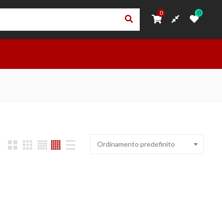
0
0
0
0
ORI
PRIVACY – TRASPARENZA RNA
ACCEDI
OUTLET
Ordinamento predefinito