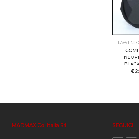
LAW ENF
GOMI
NEOP
BLAC
€
2
MADMAX Co. Italia Srl
SEGUICI