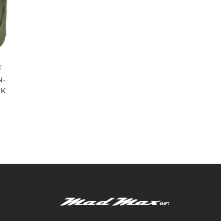
T
N-
WK