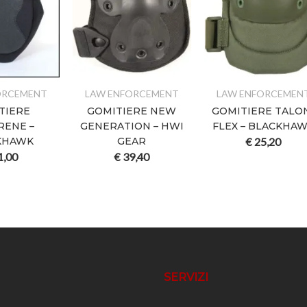
ORCEMENT
LAW ENFORCEMENT
LAW ENFORCEMEN
TIERE
GOMITIERE NEW
GOMITIERE TALO
RENE –
GENERATION – HWI
FLEX – BLACKHA
KHAWK
GEAR
€
25,20
1,00
€
39,40
SERVIZI