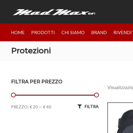
HOME
PRODOTTI
CHI SIAMO
BRAND
RIVENDI
Protezioni
FILTRA PER PREZZO
Visualizzazio
Prezzo Min
Prezzo Max
FILTRA
PREZZO:
€ 20
—
€ 40