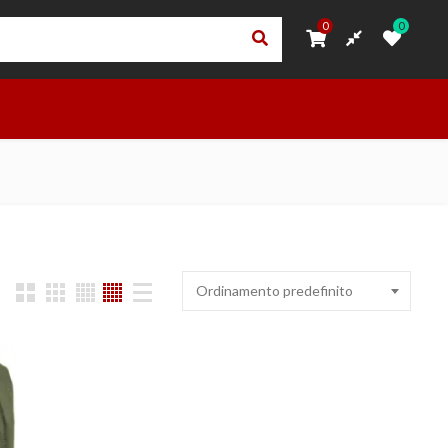
0
0
0
0
ORI
PRIVACY – TRASPARENZA RNA
ACCEDI
OUTLET
Ordinamento predefinito