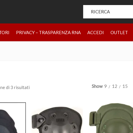
Search for:
HOME
PRODOTTI
CHI SIAMO
BRAND
RIVENDIT
TORI
PRIVACY – TRASPARENZA RNA
ACCEDI
OUTLET
Show
9
12
15
ne di 3 risultati