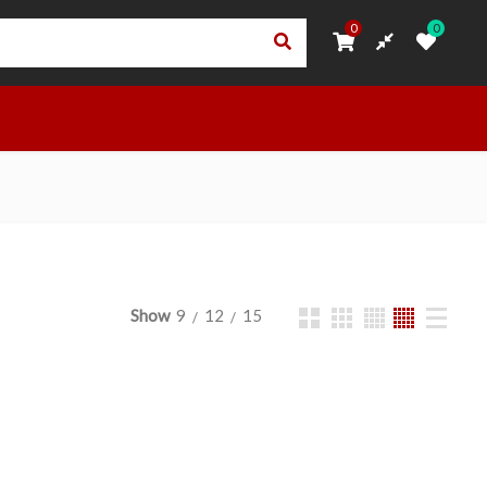
0
0
0
0
ORI
PRIVACY – TRASPARENZA RNA
ACCEDI
OUTLET
Show
9
12
15