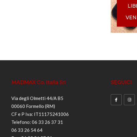
LI
VEN
MADMAX Co. Italia Srl
SEGUICI
Via degli Olmetti 44/A B5
00060 Formello (RM)
CF e P Iva: IT11175241006
Telefono: 06 33 26 37 31
06 33 26 54 64