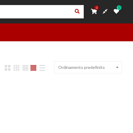
0
0
0
0
ORI
PRIVACY – TRASPARENZA RNA
ACCEDI
OUTLET
Ordinamento predefinito