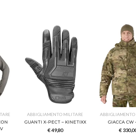
ITARE
ABBIGLIAMENTO MILITARE
ABBIGLIAMENTO 
CON
GUANTI X-PECT – KINETIXX
GIACCA CW 
LV
€
49,80
€
330,0