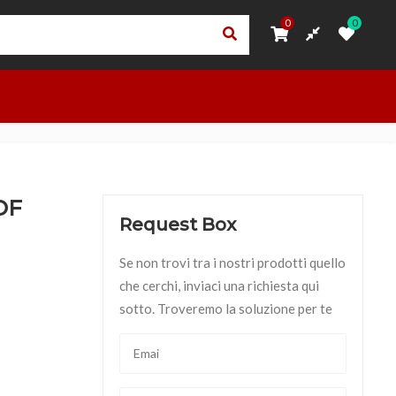
0
0
0
0
ORI
PRIVACY – TRASPARENZA RNA
ACCEDI
OUTLET
OF
Request Box
Se non trovi tra i nostri prodotti quello
che cerchi, inviaci una richiesta qui
sotto. Troveremo la soluzione per te
quantità