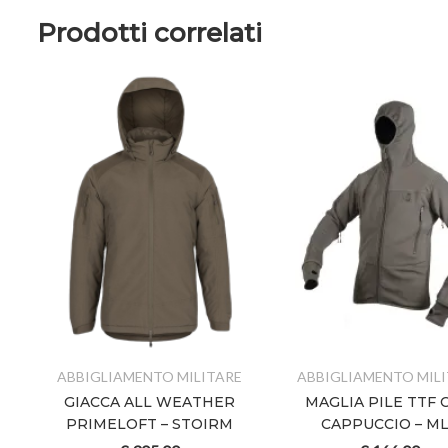
Prodotti correlati
MO
E
ABBIGLIAMENTO MILITARE
ABBIGLIAMENTO MIL
EL
GIACCA ALL WEATHER
MAGLIA PILE TTF 
PRIMELOFT – STOIRM
CAPPUCCIO – M