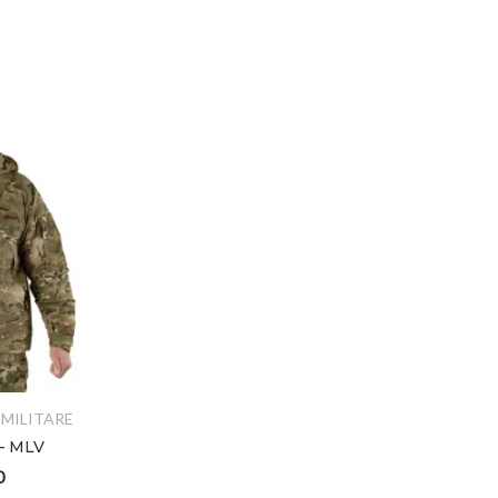
MILITARE
ABBIGLIAMENTO MILITARE
– MLV
MAGLIETTA S.MICHAEL –
DESTINO
0