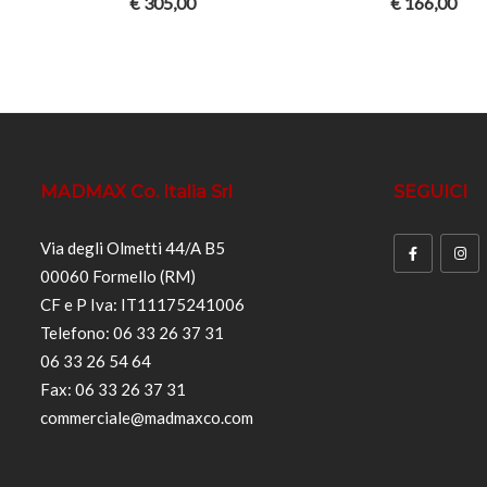
€
305,00
€
166,00
MADMAX Co. Italia Srl
SEGUICI
Via degli Olmetti 44/A B5
00060 Formello (RM)
CF e P Iva: IT11175241006
Telefono: 06 33 26 37 31
06 33 26 54 64
Fax: 06 33 26 37 31
commerciale@madmaxco.com