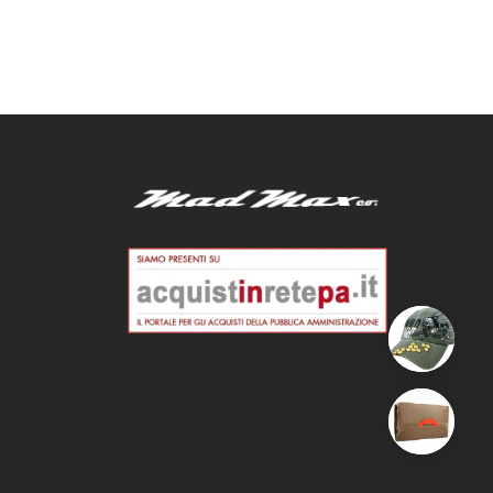
€
13,80