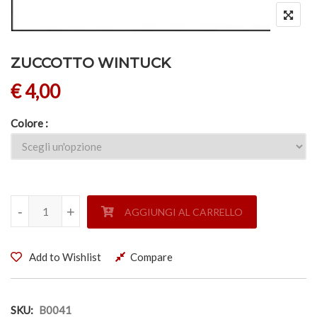
ZUCCOTTO WINTUCK
€
4,00
Colore
ZUCCOTTO WINTUCK quantità
-
-
+
+
AGGIUNGI AL CARRELLO
Add to Wishlist
Compare
SKU:
B0041