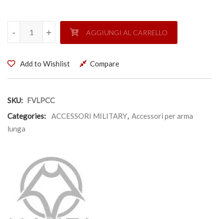
MANTA - COPRI RAIL CROSS CLIP LOW PROFILE 6" quantit
-
-
+
+
AGGIUNGI AL CARRELLO
Add to Wishlist
Compare
SKU:
FVLPCC
Categories:
ACCESSORI MILITARY
,
Accessori per arma
lunga