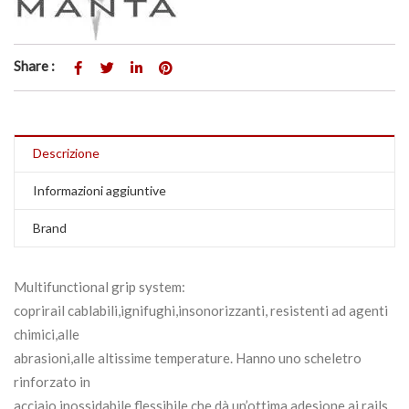
Share :
Descrizione
Informazioni aggiuntive
Brand
Multifunctional grip system:
coprirail cablabili,ignifughi,insonorizzanti, resistenti ad agenti
chimici,alle
abrasioni,alle altissime temperature. Hanno uno scheletro
rinforzato in
acciaio inossidabile flessibile che dà un’ottima adesione ai rails