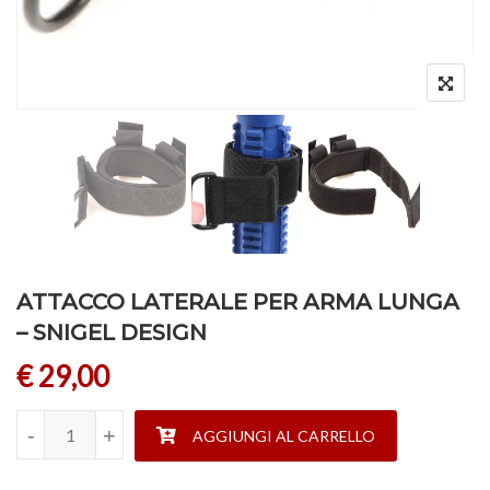
ATTACCO LATERALE PER ARMA LUNGA
– SNIGEL DESIGN
€
29,00
ATTACCO LATERALE PER ARMA LUNGA - SNIGEL DESIGN q
-
-
+
+
AGGIUNGI AL CARRELLO