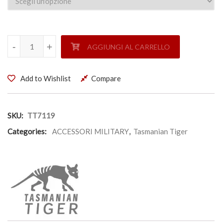
PORTA CARICATORE SINGOLO CHIUSO PER MP7 (40) MKII 
-
-
+
+
AGGIUNGI AL CARRELLO
Add to Wishlist
Compare
SKU:
TT7119
Categories:
ACCESSORI MILITARY
,
Tasmanian Tiger