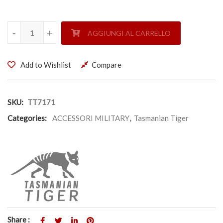
TACVEC CONTENITORI MULTIUSO - TASMANIAN TIGER qua
-
-
+
+
AGGIUNGI AL CARRELLO
Add to Wishlist
Compare
SKU:
TT7171
Categories:
ACCESSORI MILITARY
,
Tasmanian Tiger
Share :