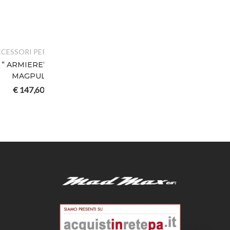
R ARMI
” AR15/M4 –
L
0