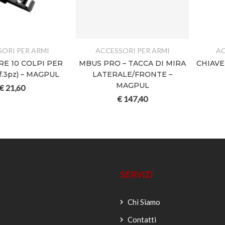
MI
ACCESSORI PER ARMI
ACCESSORI PE
I PER
MBUS PRO – TACCA DI MIRA
CHIAVE ” ARMIERE
AGPUL
LATERALE/FRONTE –
MAGPU
MAGPUL
€
147,6
€
147,40
SERVIZI
Chi Siamo
Contatti