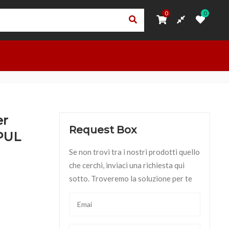
0
0
0
0
ORI
PRIVACY – TRASPARENZA RNA
ACCEDI
OUTLET
er
Request Box
PUL
Se non trovi tra i nostri prodotti quello
che cerchi, inviaci una richiesta qui
sotto. Troveremo la soluzione per te
TION - MAGPUL quantità