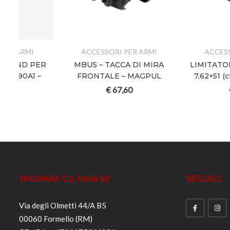
ACCESSORI PER ARMI
ACCESSORI PER AR
R
MBUS – TACCA DI MIRA
LIMITATORE 10 COLP
FRONTALE – MAGPUL
7,62×51 (cf.3pz) – M
€
67,60
€
21,60
MADMAX Co. Italia Srl
SEGUICI
Via degli Olmetti 44/A B5
00060 Formello (RM)