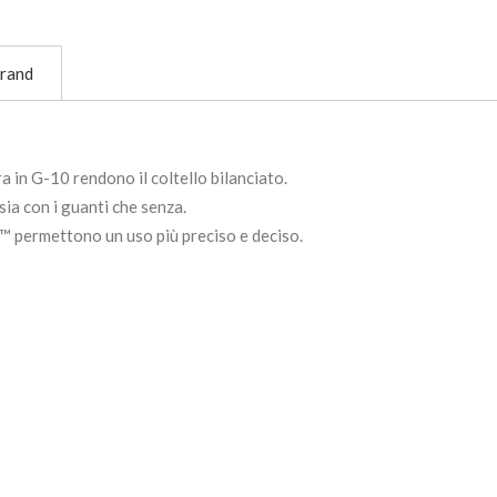
rand
 in G-10 rendono il coltello bilanciato.
ia con i guanti che senza.
e ™ permettono un uso più preciso e deciso.