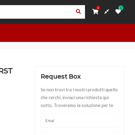
0
0
0
0
ORI
PRIVACY – TRASPARENZA RNA
ACCEDI
OUTLET
RST
Request Box
Se non trovi tra i nostri prodotti quello
che cerchi, inviaci una richiesta qui
sotto. Troveremo la soluzione per te
ità