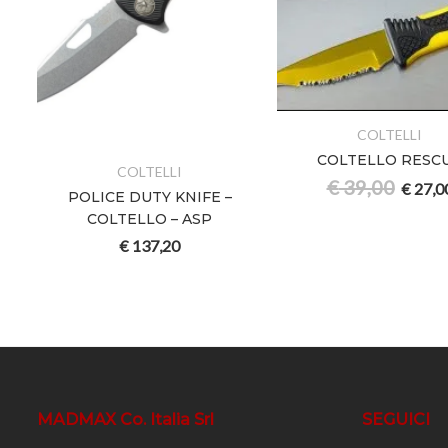
COLTELLI
COLTELLO RESC
COLTELLI
€
39,00
€
27,0
POLICE DUTY KNIFE –
COLTELLO – ASP
€
137,20
MADMAX Co. Italia Srl
SEGUICI