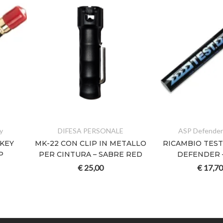
y
DIFESA PERSONALE
ASP Defender
 KEY
MK-22 CON CLIP IN METALLO
RICAMBIO TEST
P
PER CINTURA – SABRE RED
DEFENDER 
€
25,00
€
17,70