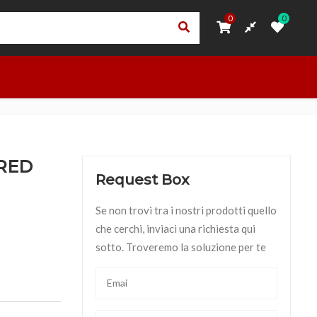
0
0
0
0
ORI
PRIVACY – TRASPARENZA RNA
ACCEDI
OUTLET
 RED
Request Box
Se non trovi tra i nostri prodotti quello
che cerchi, inviaci una richiesta qui
sotto. Troveremo la soluzione per te