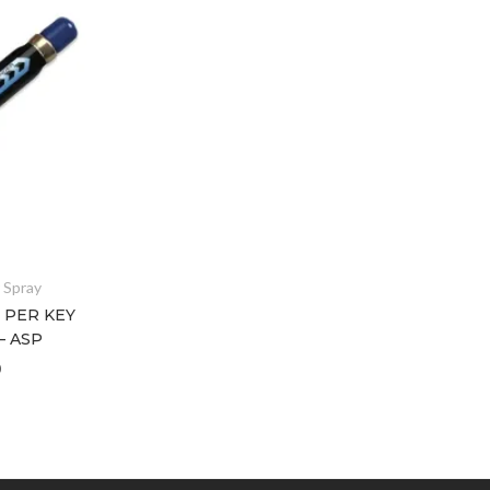
 Spray
ASP Defender Spray
 PER KEY
RICAMBIO TEST PER PALM
– ASP
DEFENDER – ASP
€
16,40