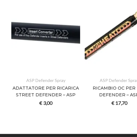
ASP Defender Spray
ASP Defender Spra
E
ADATTATORE PER RICARICA
RICAMBIO OC PER
SP
STREET DEFENDER – ASP
DEFENDER – AS
€
3,00
€
17,70