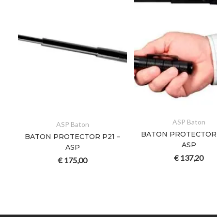
ASP Baton
ASP Baton
BATON PROTECTOR 
BATON PROTECTOR P21 –
ON
ASP
ASP
€
137,20
€
175,00