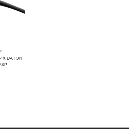
n
P X BATON
 ASP
ASP Baton
BATON 21″ TACTICAL FB –
ASP
€
285,60