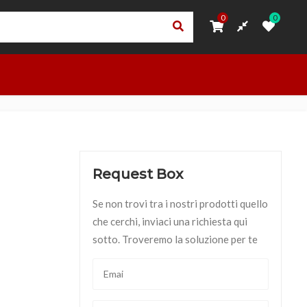
0
0
0
0
ORI
PRIVACY – TRASPARENZA RNA
ACCEDI
OUTLET
Request Box
Se non trovi tra i nostri prodotti quello
che cerchi, inviaci una richiesta qui
sotto. Troveremo la soluzione per te