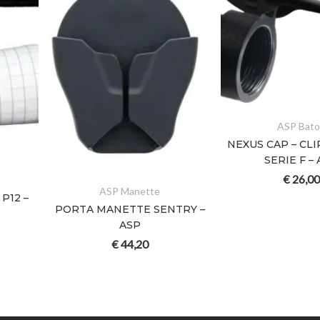
ASP Bato
NEXUS CAP – CLI
SERIE F –
€
26,00
ASP Manette
P12 –
PORTA MANETTE SENTRY –
ASP
€
44,20