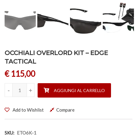
OCCHIALI OVERLORD KIT – EDGE
TACTICAL
€
115,00
OCCHIALI OVERLORD KIT - EDGE TACTICAL quantità
-
-
+
+
AGGIUNGI AL CARRELLO
Add to Wishlist
Compare
SKU:
ETO6K-1