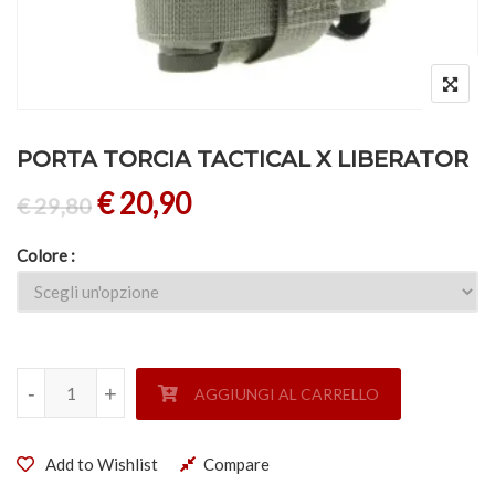
PORTA TORCIA TACTICAL X LIBERATOR
€
20,90
€
29,80
Colore
PORTA TORCIA TACTICAL X LIBERATOR quantità
-
-
+
+
AGGIUNGI AL CARRELLO
Add to Wishlist
Compare