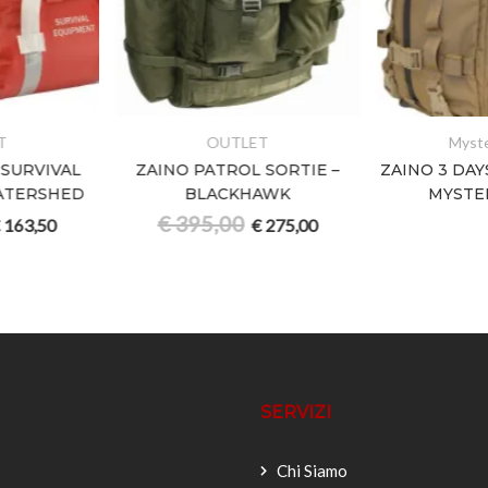
OUTLET
Mystery Ra
VIVAL
ZAINO PATROL SORTIE –
ZAINO 3 DAYS ASS
SHED
BLACKHAWK
MYSTERY R
€
395,00
50
€
275,00
SERVIZI
Chi Siamo