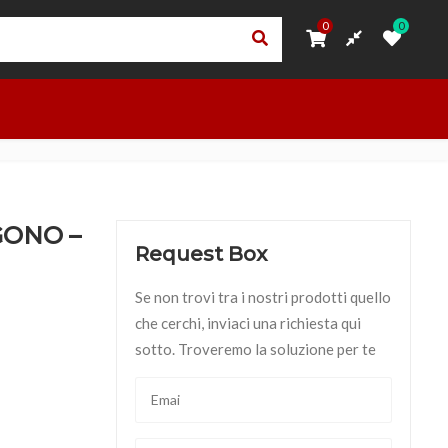
0
0
0
0
ORI
PRIVACY – TRASPARENZA RNA
ACCEDI
OUTLET
GONO –
Request Box
Se non trovi tra i nostri prodotti quello
che cerchi, inviaci una richiesta qui
sotto. Troveremo la soluzione per te
quantità