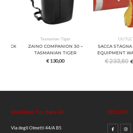
Tasmanian Tiger
OUTLET
CK
ZAINO COMPANION 30 –
SACCA STAGNA SUR
TASMANIAN TIGER
EQUIPMENT WATER
€
233,80
€
130,00
€
163,
MADMAX Co. Italia Srl
SEGUICI
Via degli Olmetti 44/A B5