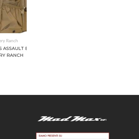
nch
AULT BVS –
ANCH