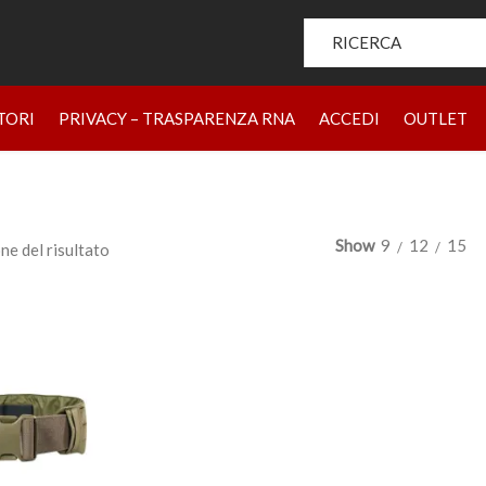
Search for:
HOME
PRODOTTI
CHI SIAMO
BRAND
RIVENDIT
TORI
PRIVACY – TRASPARENZA RNA
ACCEDI
OUTLET
Show
9
12
15
ne del risultato