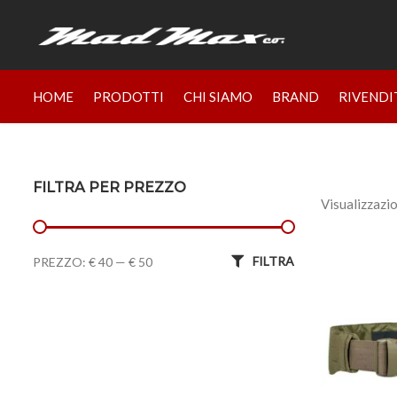
HOME
PRODOTTI
CHI SIAMO
BRAND
RIVENDI
FILTRA PER PREZZO
Visualizzazio
Prezzo Min
Prezzo Max
FILTRA
PREZZO:
€ 40
—
€ 50