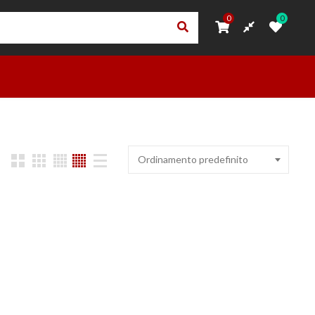
0
0
0
0
ORI
PRIVACY – TRASPARENZA RNA
ACCEDI
OUTLET
Ordinamento predefinito