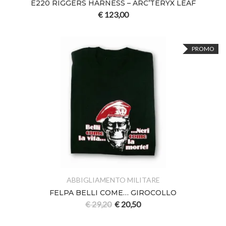
E220 RIGGERS HARNESS – ARC’TERYX LEAF
€
123,00
PROMO
ABBIGLIAMENTO MILITARE
FELPA BELLI COME… GIROCOLLO
€
29,20
€
20,50