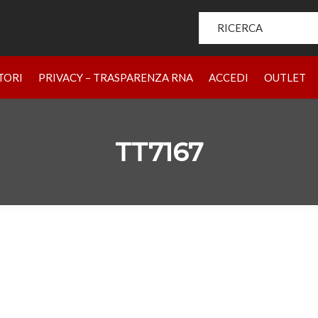
Search for:
HOME
PRODOTTI
CHI SIAMO
BRAND
RIVENDIT
TORI
PRIVACY – TRASPARENZA RNA
ACCEDI
OUTLET
TT7167