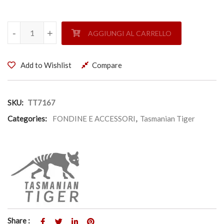
P/CARICATORE DOPPIO CH.- MOLLE - TASMANIAN TIGER q
-
-
+
+
AGGIUNGI AL CARRELLO
Add to Wishlist
Compare
SKU:
TT7167
Categories:
FONDINE E ACCESSORI
,
Tasmanian Tiger
Share :