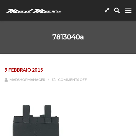
7813040a
9 FEBBRAIO 2015
ON 7813040A
MADSHOPMANAGER
COMMENTS OFF