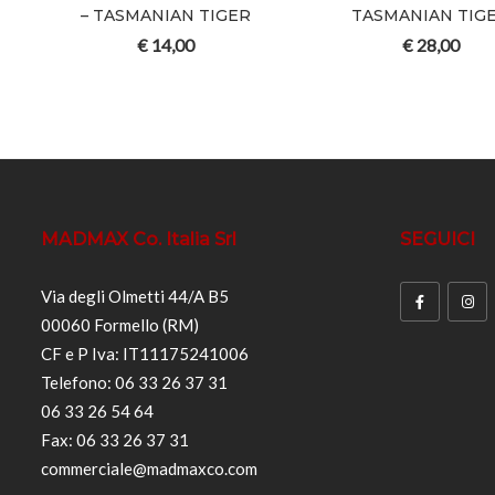
GER
– TASMANIAN TIGER
TASMANIAN TIG
€
14,00
€
28,00
MADMAX Co. Italia Srl
SEGUICI
Via degli Olmetti 44/A B5
00060 Formello (RM)
CF e P Iva: IT11175241006
Telefono: 06 33 26 37 31
06 33 26 54 64
Fax: 06 33 26 37 31
commerciale@madmaxco.com