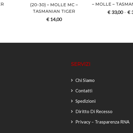
ER
– MOLLE – TASMA
(20-30) – MOLLE MC –
TASMANIAN TIGER
€
33,00
€
3
–
€
14,00
SERVIZI
Chi Siamo
Contatti
Spedizioni
Diritto Di Recesso
Privacy – Trasparenza RNA