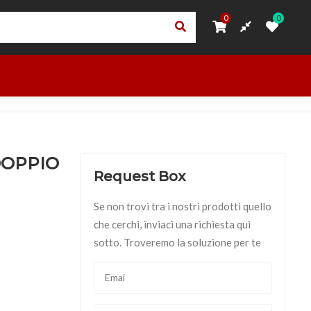
0
0
0
0
ORI
PRIVACY – TRASPARENZA RNA
ACCEDI
OUTLET
DOPPIO
Request Box
Se non trovi tra i nostri prodotti quello
che cerchi, inviaci una richiesta qui
sotto. Troveremo la soluzione per te
 TIGER quantità