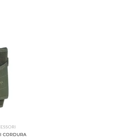
CESSORI
FONDINE E ACCESSORI
II CORDURA
TASCA PORTA GUANTI MKII –