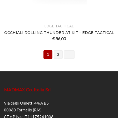
EDGE TACTICAL
OCCHIALI ROLLING THUNDER AT KIT – EDGE TACTICAL
€
86,00
1
2
→
MADMAX Co. Italia Srl
Via degli Olmetti 44/A B5
00060 Formello (RM)
CF e P Iva: IT11175241006