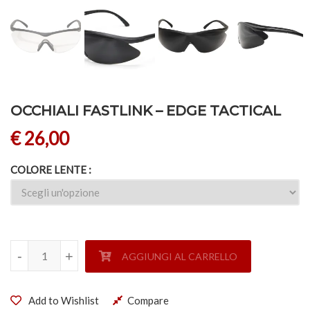
OCCHIALI FASTLINK – EDGE TACTICAL
€
26,00
COLORE LENTE
OCCHIALI FASTLINK - EDGE TACTICAL quantità
-
-
+
+
AGGIUNGI AL CARRELLO
Add to Wishlist
Compare