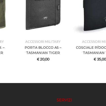
RY
ACCESSORI MILITARY
ACCESSORI MI
. –
PORTA BLOCCO A5 –
COSCIALE P/DO
ER
TASMANIAN TIGER
TASMANIAN 
€
20,00
€
35,00
SERVIZI