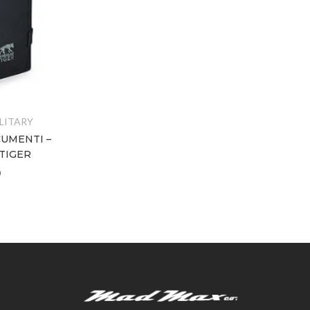
LITARY
ACCESSORI MILITARY
CUMENTI –
P/DOCUMENTI DA COLLO –
TIGER
TASMANIAN TIGER
€
14,00