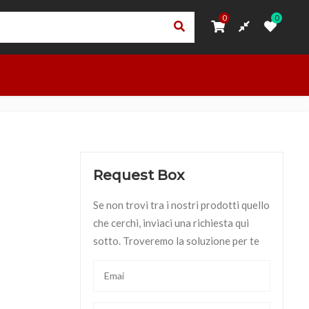
0
0
0
0
ORI
PRIVACY – TRASPARENZA RNA
ACCEDI
OUTLET
Request Box
Se non trovi tra i nostri prodotti quello
che cerchi, inviaci una richiesta qui
sotto. Troveremo la soluzione per te
tità