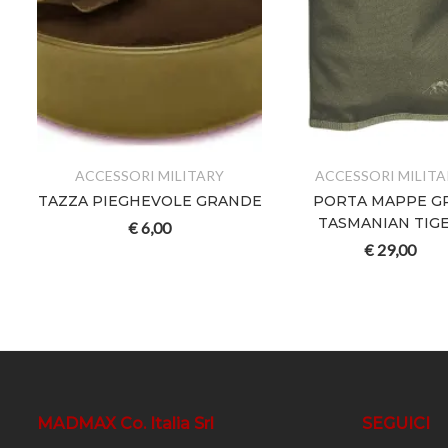
ACCESSORI MILITARY
ACCESSORI MILITA
TAZZA PIEGHEVOLE GRANDE
PORTA MAPPE GR
N
TASMANIAN TIG
€
6,00
€
29,00
MADMAX Co. Italia Srl
SEGUICI