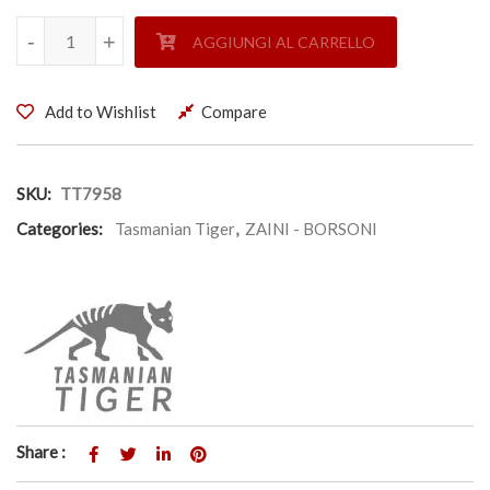
BORSA DA CABINA - TASMANIAN TIGER quantità
-
-
+
+
AGGIUNGI AL CARRELLO
Add to Wishlist
Compare
SKU:
TT7958
Categories:
Tasmanian Tiger
,
ZAINI - BORSONI
Share :