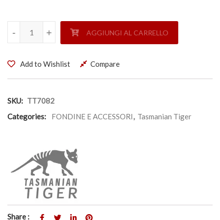
COVER TACTICAL PER TELEFONO XL - TASMANIAN TIGER 
-
-
+
+
AGGIUNGI AL CARRELLO
Add to Wishlist
Compare
SKU:
TT7082
Categories:
FONDINE E ACCESSORI
,
Tasmanian Tiger
Share :