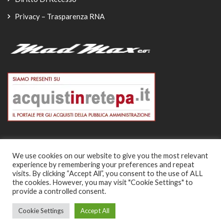
Privacy – Trasparenza RNA
We use cookies on our website to give you the most relevant
experience by remembering your preferences and repeat
© Copyright 2026
visits. By clicking “Accept All”, you consent to the use of ALL
the cookies. However, you may visit "Cookie Settings" to
-
provide a controlled consent.
Cookie Settings
Accept All
0
0