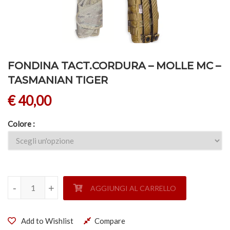
FONDINA TACT.CORDURA – MOLLE MC –
TASMANIAN TIGER
€
40,00
Colore
FONDINA TACT.CORDURA - MOLLE MC - TASMANIAN TIGER
-
-
+
+
AGGIUNGI AL CARRELLO
Add to Wishlist
Compare