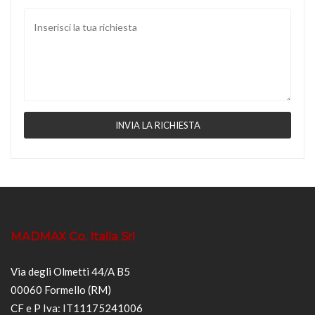
MADMAX Co. Italia Srl
Via degli Olmetti 44/A B5
00060 Formello (RM)
CF e P Iva: IT11175241006