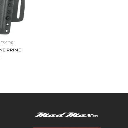
CESSORI
FONDINE E ACCESSORI
NE PRIME
FONDINA TAC MKII CORDURA
– MOLLE – TASMANIAN TIGER
€
33,00
€
35,00
–