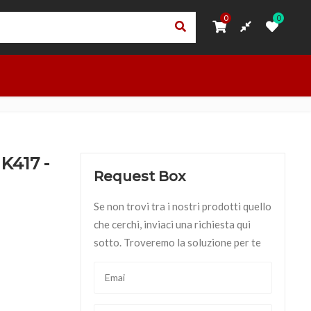
0
0
0
0
ORI
PRIVACY – TRASPARENZA RNA
ACCEDI
OUTLET
417 -
Request Box
Se non trovi tra i nostri prodotti quello
che cerchi, inviaci una richiesta qui
sotto. Troveremo la soluzione per te
MANIAN TIGER quantità