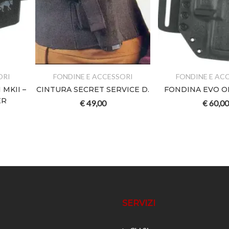
ORI
FONDINE E ACCESSORI
FONDINE E AC
MKII –
CINTURA SECRET SERVICE D.
FONDINA EVO O
ER
€
49,00
€
60,00
SERVIZI