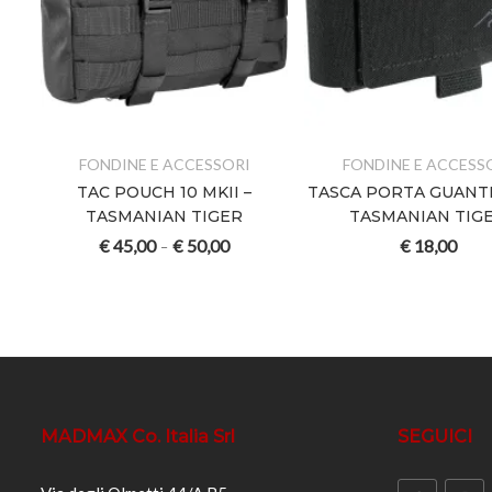
FONDINE E ACCESSORI
FONDINE E ACCESS
TAC POUCH 10 MKII –
TASCA PORTA GUANTI 
N
TASMANIAN TIGER
TASMANIAN TIG
€
45,00
€
50,00
€
18,00
–
MADMAX Co. Italia Srl
SEGUICI