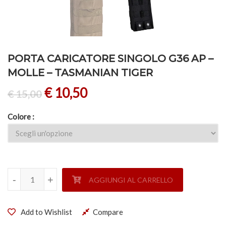
PORTA CARICATORE SINGOLO G36 AP –
MOLLE – TASMANIAN TIGER
€
10,50
€
15,00
Colore
PORTA CARICATORE SINGOLO G36 AP - MOLLE - TASMANI
-
-
+
+
AGGIUNGI AL CARRELLO
Add to Wishlist
Compare