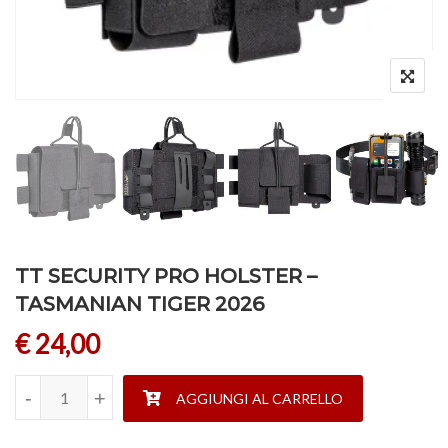
TT SECURITY PRO HOLSTER –
TASMANIAN TIGER 2026
€
24,00
TT SECURITY PRO HOLSTER - TASMANIAN TIGER 2026 qua
-
-
+
+
AGGIUNGI AL CARRELLO