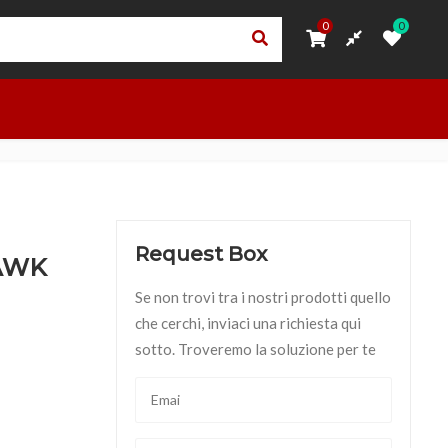
0
0
0
0
ORI
PRIVACY – TRASPARENZA RNA
ACCEDI
OUTLET
Request Box
AWK
Se non trovi tra i nostri prodotti quello
che cerchi, inviaci una richiesta qui
sotto. Troveremo la soluzione per te
CKHAWK quantità