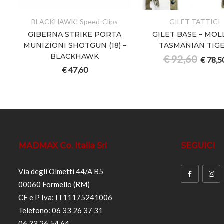
BLACKHAWK! Speed-Clips
GILET TATTICI
A
GIBERNA STRIKE PORTA
GILET BASE – MOL
MUNIZIONI SHOTGUN (18) –
TASMANIAN TIG
BLACKHAWK
€
92,60
€
78,5
€
47,60
MADMAX Co. Italia Srl
SEGUICI
Via degli Olmetti 44/A B5
00060 Formello (RM)
CF e P Iva: IT11175241006
Telefono: 06 33 26 37 31
06 33 26 54 64