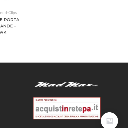
ed-Clips
GILET TATTICI
KE PORTA
PLATE CARRIER MK IV –
ANDE –
TASMANIAN TIGER
AWK
€
260,00
€
360,00
–