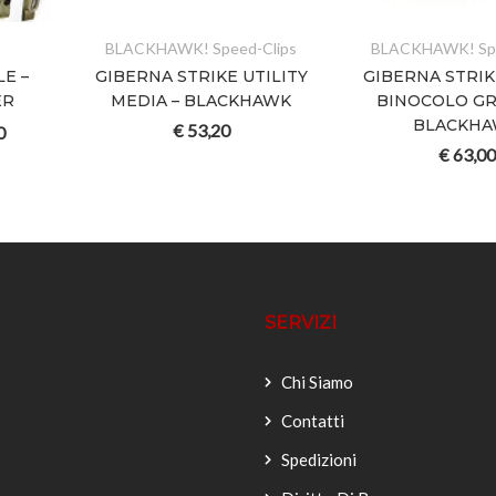
BLACKHAWK! Speed-Clips
BLACKHAWK! Spe
LE –
GIBERNA STRIKE UTILITY
GIBERNA STRI
ER
MEDIA – BLACKHAWK
BINOCOLO GR
BLACKH
€
53,20
0
€
63,00
SERVIZI
Chi Siamo
Contatti
Spedizioni