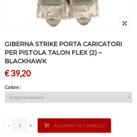
GIBERNA STRIKE PORTA CARICATORI
PER PISTOLA TALON FLEX (2) –
BLACKHAWK
€
39,20
Colore
GIBERNA STRIKE PORTA CARICATORI PER PISTOLA TALON 
-
-
+
+
AGGIUNGI AL CARRELLO