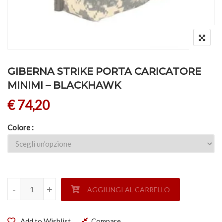
GIBERNA STRIKE PORTA CARICATORE
MINIMI – BLACKHAWK
€
74,20
Colore
GIBERNA STRIKE PORTA CARICATORE MINIMI - BLACKHAW
-
-
+
+
AGGIUNGI AL CARRELLO
Add to Wishlist
Compare