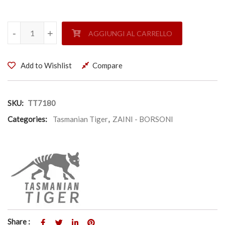
INSERTO PER MODULA CAMER 30 - TASMANIAN TIGER qua
-
-
+
+
AGGIUNGI AL CARRELLO
Add to Wishlist
Compare
SKU:
TT7180
Categories:
Tasmanian Tiger
,
ZAINI - BORSONI
Share :